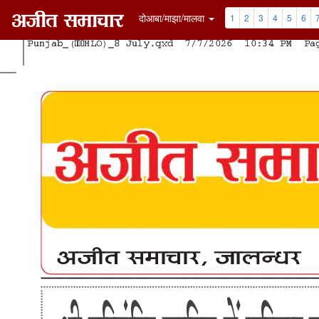
दोआबा/माझा/मालवा
1
2
3
4
5
6