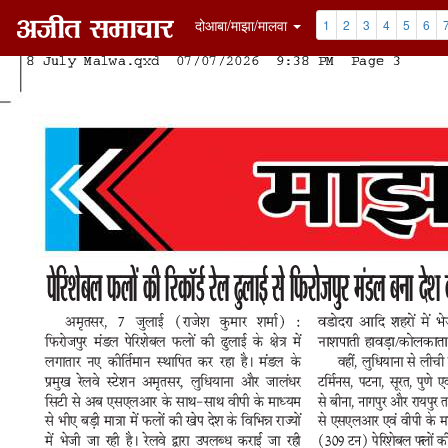
दोआबा/माझा/मालवा
1
2
3
4
5
6