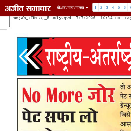
दोआबा/माझा/मालवा
1
2
3
4
5
6