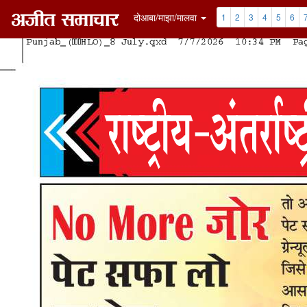
दोआबा/माझा/मालवा
1
2
3
4
5
6