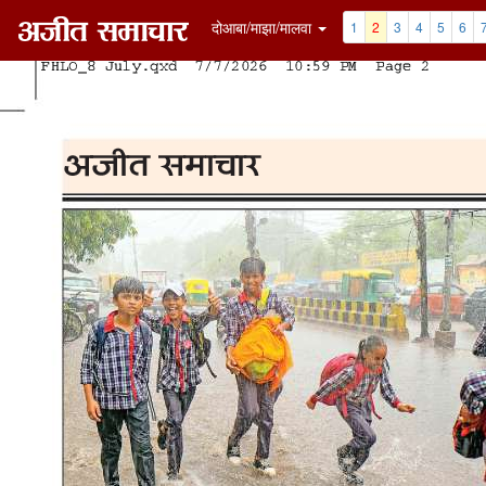
दोआबा/माझा/मालवा
1
2
3
4
5
6