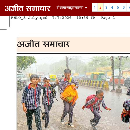
दोआबा/माझा/मालवा
1
2
3
4
5
6