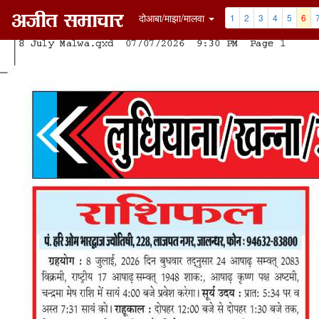
दोआबा/माझा/मालवा
1
2
3
4
5
6