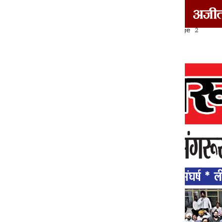
दोआबा/माझा/मालवा
1
2
3
4
5
6