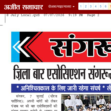
दोआबा/माझा/मालवा
1
2
3
4
5
6