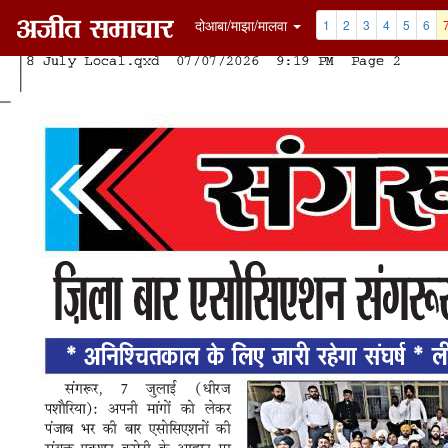
दोआबा/माझा/मालवा
1
2
3
4
5
6