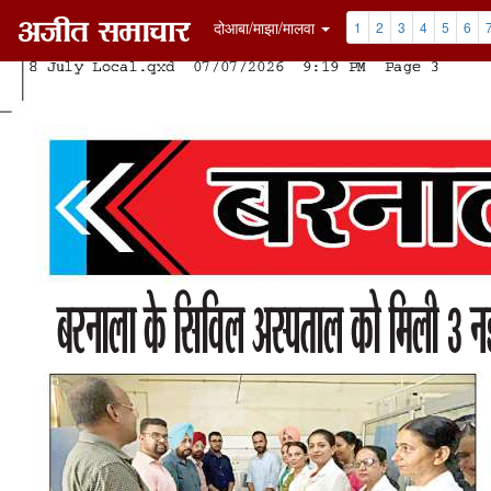
दोआबा/माझा/मालवा
1
2
3
4
5
6