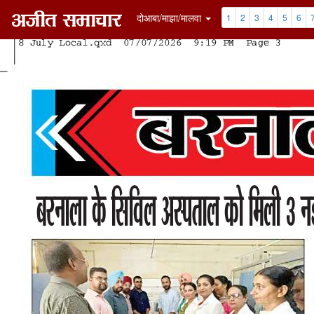
दोआबा/माझा/मालवा
1
2
3
4
5
6