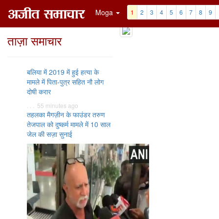
Moga
1
2
3
4
5
6
7
8
9
ताज़ा समाचार
बलिया में 2019 में हुई हत्या के
मामले में पिता-पुत्र सहित नौ लोग
दोषी करार
. . . 55 minutes ago
तहलका मैगज़ीन के फाउंडर तरुण
तेजपाल को दुष्कर्म मामले में 10 साल
जेल की सज़ा सुनाई