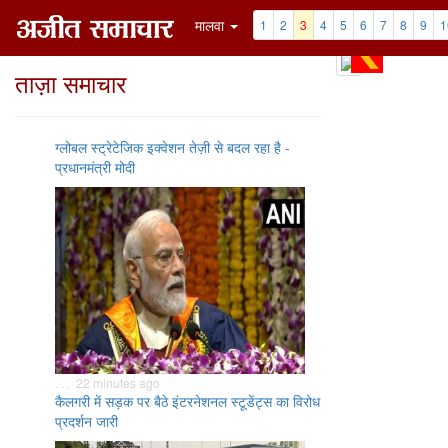
मालवा
1
2
3
4
5
6
7
8
9
1
ताज़ा समाचार
ग्लोबल स्ट्रेटेजिक इक्वेशन तेज़ी से बदल रहा है -
प्रधानमंत्री मोदी
. . . 22 minutes ago
कैलगरी में सड़क पर बैठे इंटरनेशनल स्टूडेंट्स का विरोध
प्रदर्शन जारी