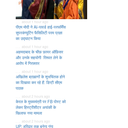
. . . about 1 hour ago
पीएम मोदी ने AI-पावर्ड हाई-परफॉर्मेंस
सुपरकंप्यूटिंग फैसिलिटी परम प्रज्ञा
का उद्घाटन किया
. . . about 1 hour ago
अहमदाबाद के चीफ़ फ़ायर ऑफ़िसर
और उनके सहयोगी रिश्वत लेने के
आरोप में गिरफ़्तार
. . . about 1 hour ago
अखिलेश ब्राह्मणों के शुभचिंतक होने
का दिखावा कर रहे हैं: डिप्टी सीएम
पाठक
. . . about 2 hours ago
केरल के मुख्यमंत्री पर FB पोस्ट को
लेकर हिस्ट्रीशीटर अयांकी के
खिलाफ नया मामला
. . . about 2 hours ago
UP: हरिद्वार तक बनेगा गंगा