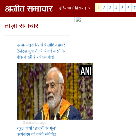
हरियाणा ( हिसार )
1
2
3
4
5
6
7
ताज़ा समाचार
प्रधानमंत्री रिसर्च फेलोशिप हमारे
टैलेंटेड युवाओं को रिसर्च करने के
मौके दे रही है - पीएम मोदी
. . . 3 minutes ago
राहुल गांधी "छात्रों की गूंज"
कार्यक्रम को करेंगे संबोधित