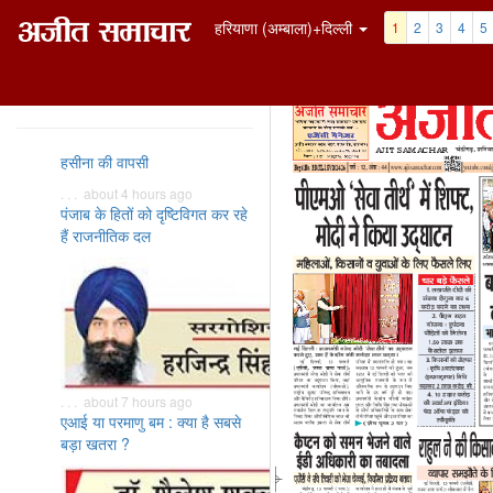
हरियाणा (अम्बाला)+दिल्ली
1
2
3
4
5
ताज़ा समाचार
हसीना की वापसी
. . . about 4 hours ago
पंजाब के हितों को दृष्टिविगत कर रहे
हैं राजनीतिक दल
. . . about 7 hours ago
एआई या परमाणु बम : क्या है सबसे
बड़ा खतरा ?