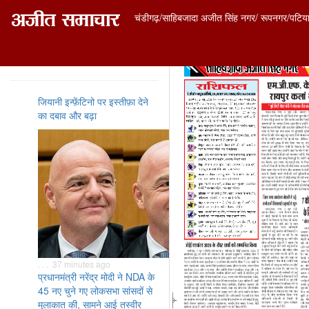
चंडीगढ़/साहिबजादा अजीत सिंह नगर/ रूपनगर/पटिय
ताज़ा समाचार
जियानी इन्फ़ेंटिनो पर इस्तीफ़ा देने
का दबाव और बढ़ा
. . . 37 minutes ago
प्रधानमंत्री नरेंद्र मोदी ने NDA के
45 नए चुने गए लोकसभा सांसदों से
मुलाकात की, सामने आई तस्वीर