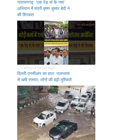
नारायणगढ़: 'एक पेड़ मां के नाम'
अभियान में मंत्री कृष्ण कुमार बेदी ने
की शिरकत
. . . about 2 hours ago
दिल्ली-एनसीआर का हाल: जलभराव
से थमी रफ्तार; लोगों की बढ़ी मुश्किलें