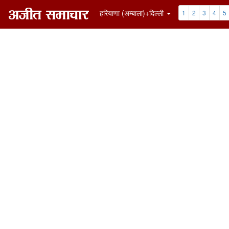
हरियाणा (अम्बाला)+दिल्ली
1
2
3
4
5