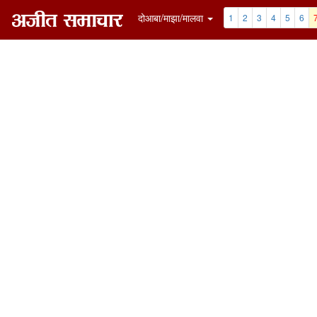
दोआबा/माझा/मालवा
1
2
3
4
5
6