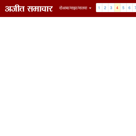
दोआबा/माझा/मालवा
1
2
3
4
5
6