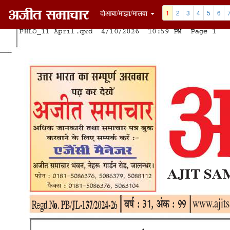
दोआबा/माझा/मालवा
1
2
3
4
5
6