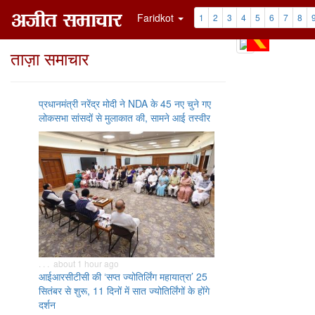
Faridkot
1
2
3
4
5
6
7
8
ताज़ा समाचार
प्रधानमंत्री नरेंद्र मोदी ने NDA के 45 नए चुने गए
लोकसभा सांसदों से मुलाकात की, सामने आई तस्वीर
. . . about 1 hour ago
आईआरसीटीसी की ‘सप्त ज्योतिर्लिंग महायात्रा’ 25
सितंबर से शुरू, 11 दिनों में सात ज्योतिर्लिंगों के होंगे
दर्शन