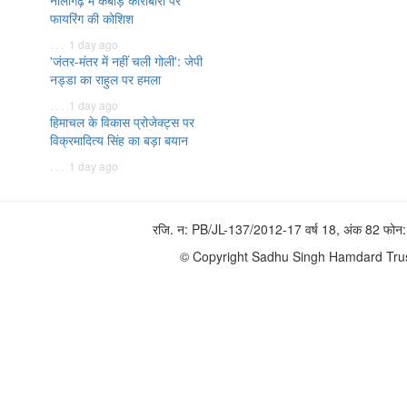
नालागढ़ में कबाड़ कारोबारी पर
फायरिंग की कोशिश
. . . 1 day ago
'जंतर-मंतर में नहीं चली गोली': जेपी
नड्डा का राहुल पर हमला
. . . 1 day ago
हिमाचल के विकास प्रोजेक्ट्स पर
विक्रमादित्य सिंह का बड़ा बयान
. . . 1 day ago
रजि. न: PB/JL-137/2012-17 वर्ष 18, अंक 82 फ
© Copyright Sadhu Singh Hamdard Trust