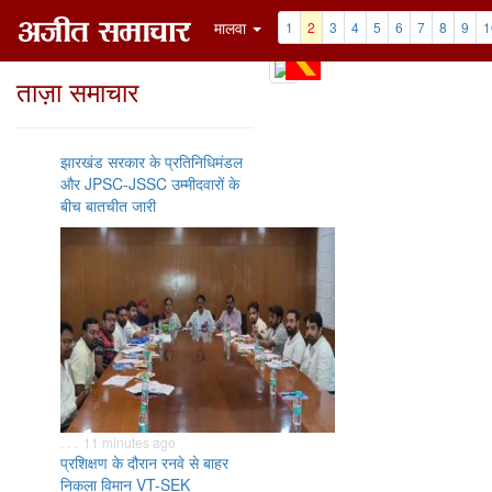
मालवा
1
2
3
4
5
6
7
8
9
1
ताज़ा समाचार
झारखंड सरकार के प्रतिनिधिमंडल
और JPSC-JSSC उम्मीदवारों के
बीच बातचीत जारी
. . . 11 minutes ago
प्रशिक्षण के दौरान रनवे से बाहर
निकला विमान VT-SEK