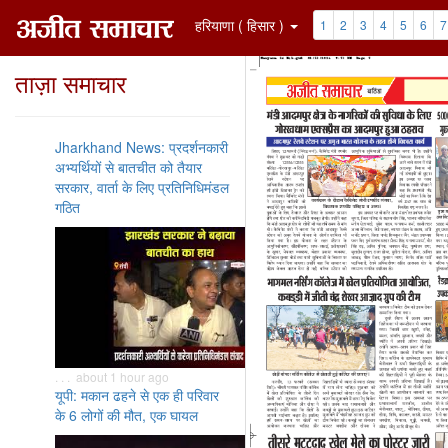
हरियाणा ( हिसार )
1
2
3
4
5
6
7
ताज़ा समाचार
Jharkhand News: प्रदर्शनकारी
अभ्यर्थियों से बातचीत को तैयार
सरकार, वार्ता के लिए प्रतिनिधिमंडल
गठित
. . . about 1 hour ago
यूपी: मकान ढहने से एक ही परिवार
के 6 लोगों की मौत, एक घायल