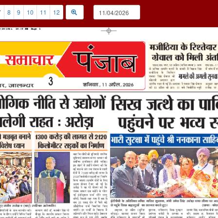
7
8
9
10
11
12