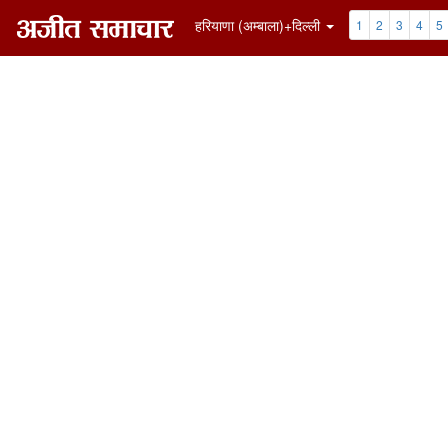
हरियाणा (अम्बाला)+दिल्ली
1
2
3
4
5