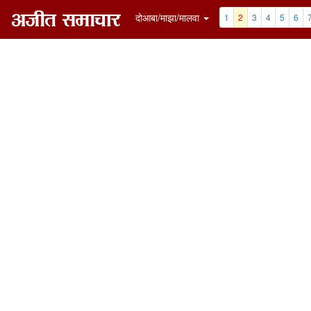
दोआबा/माझा/मालवा
1
2
3
4
5
6