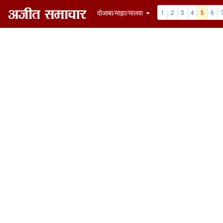
दोआबा/माझा/मालवा
1
2
3
4
5
6