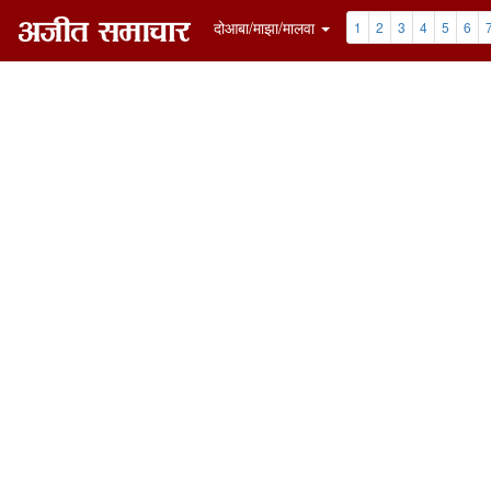
दोआबा/माझा/मालवा
1
2
3
4
5
6