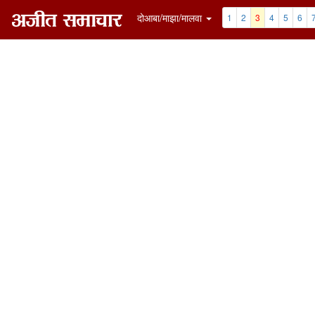
दोआबा/माझा/मालवा
1
2
3
4
5
6