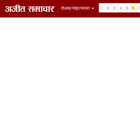
दोआबा/माझा/मालवा
1
2
3
4
5
6