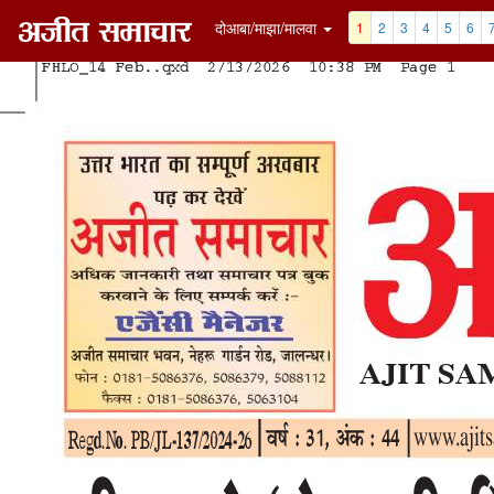
दोआबा/माझा/मालवा
1
2
3
4
5
6