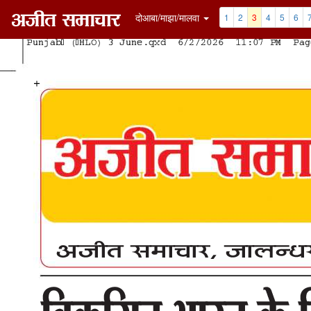
दोआबा/माझा/मालवा
1
2
3
4
5
6