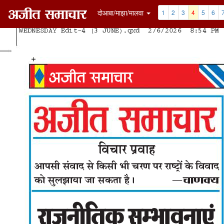
दोआबा/माझा/मालवा
1
2
3
4
5
6