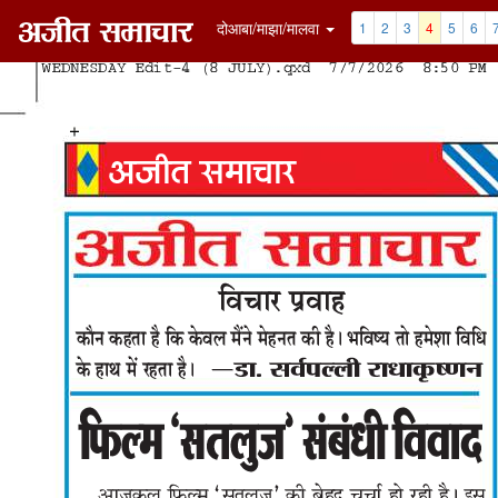
दोआबा/माझा/मालवा
1
2
3
4
5
6