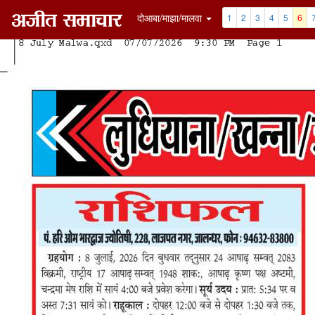
दोआबा/माझा/मालवा
1
2
3
4
5
6