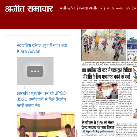
चंडीगढ़/साहिबजादा अजीत सिंह नगर/ रूपनगर/पटिय
ताज़ा समाचार
स्टाइलिश ट्रैवल लुक में नज़र आई
Kiara Advani
. . . 4 minutes ago
झारखंड: प्रदर्शन कर रहे JPSC-
JSSC उम्मीदवारों से मिले केंद्रीय
मंत्री संजय सेठ