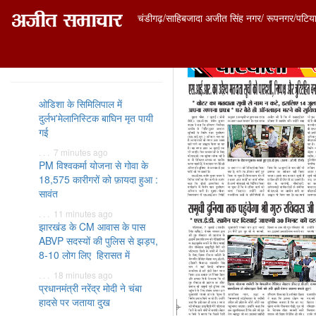
चंडीगढ़/साहिबजादा अजीत सिंह नगर/ रूपनगर/पटिय
ताज़ा समाचार
ओडिशा के सिमिलिपाल में
दुर्लभ'मेलानिस्टिक बाघिन मृत पायी
गई
. . . 7 minutes ago
PM विश्वकर्मा योजना से गोवा के
18,575 कारीगरों को फ़ायदा हुआ :
सावंत
. . . 11 minutes ago
झारखंड के CM आवास के पास
ABVP सदस्यों की पुलिस से झड़प,
8-10 लोग लिए हिरासत में
. . . 18 minutes ago
प्रधानमंत्री नरेंद्र मोदी ने चंबा
हादसे पर जताया दुख