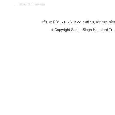
. . . about 3 hours ago
रजि. न: PB/JL-137/2012-17 वर्ष 18, अंक 189 
© Copyright Sadhu Singh Hamdard Trust