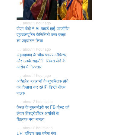
. . . about 1 hour ago
पीएम मोदी ने AI-पावर्ड हाई-परफॉर्मेंस
सुपरकंप्यूटिंग फैसिलिटी परम प्रज्ञा
का उद्घाटन किया
. . . about 1 hour ago
अहमदाबाद के चीफ़ फ़ायर ऑफ़िसर
और उनके सहयोगी रिश्वत लेने के
आरोप में गिरफ़्तार
. . . about 1 hour ago
अखिलेश ब्राह्मणों के शुभचिंतक होने
का दिखावा कर रहे हैं: डिप्टी सीएम
पाठक
. . . about 2 hours ago
केरल के मुख्यमंत्री पर FB पोस्ट को
लेकर हिस्ट्रीशीटर अयांकी के
खिलाफ नया मामला
. . . about 2 hours ago
UP: हरिद्वार तक बनेगा गंगा