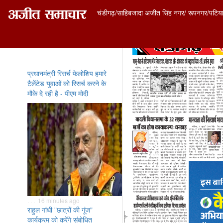
चंडीगढ़/साहिबजादा अजीत सिंह नगर/ रूपनगर/पटिय
ताज़ा समाचार
प्रधानमंत्री रिसर्च फेलोशिप हमारे
टैलेंटेड युवाओं को रिसर्च करने के
मौके दे रही है - पीएम मोदी
. . . 16 minutes ago
राहुल गांधी "छात्रों की गूंज"
कार्यक्रम को करेंगे संबोधित