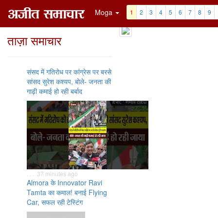
Moga
1
2
3
4
5
6
7
8
9
ताज़ा समाचार
संसद में गतिरोध पर कांग्रेस पर बरसे
सांसद सुरेश कश्यप, बोले- जनता की
गाढ़ी कमाई हो रही बर्बाद
. . . 37 minutes ago
Almora के Innovator Ravi
Tamta का कमाल! बनाई Flying
Car, सफल रही टेस्टिंग