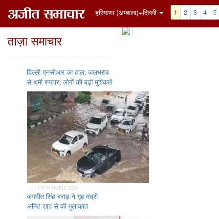
हरियाणा (अम्बाला)+दिल्ली
1
2
3
4
5
ताज़ा समाचार
दिल्ली-एनसीआर का हाल: जलभराव
से थमी रफ्तार; लोगों की बढ़ी मुश्किलें
. . . 19 minutes ago
जगमीत सिंह बराड़ ने गृह मंत्री
अमित शाह से की मुलाकात