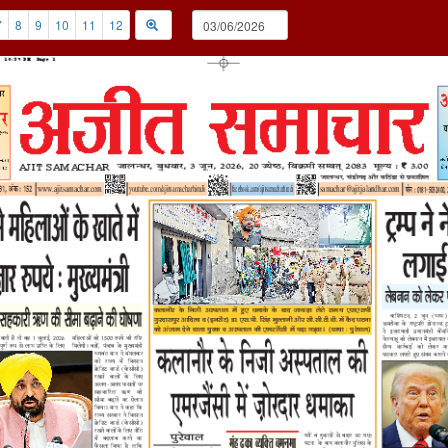
7
8
9
10
11
12