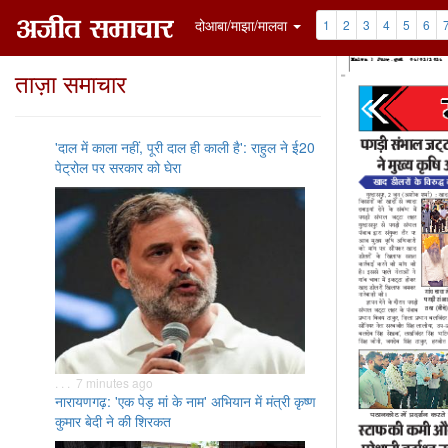
दोआबा/माझा/मालवा
1
2
3
4
5
6
ताज़ा समाचार
'दाल में काला नहीं, पूरी दाल ही काली है': राहुल ने ई20
पेट्रोल पर सरकार को घेरा
. . . 7 minutes ago
नारायणगढ़: 'एक पेड़ मां के नाम' अभियान में मंत्री कृष्ण
कुमार बेदी ने की शिरकत