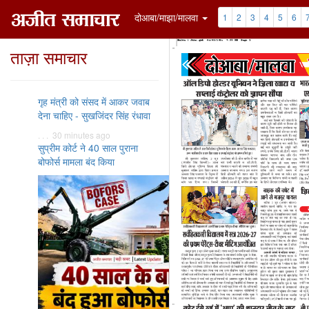
दोआबा/माझा/मालवा
1
2
3
4
5
6
ताज़ा समाचार
गृह मंत्री को संसद में आकर जवाब
देना चाहिए - सुखजिंदर सिंह रंधावा
. . . 30 minutes ago
सुप्रीम कोर्ट ने 40 साल पुराना
बोफोर्स मामला बंद किया