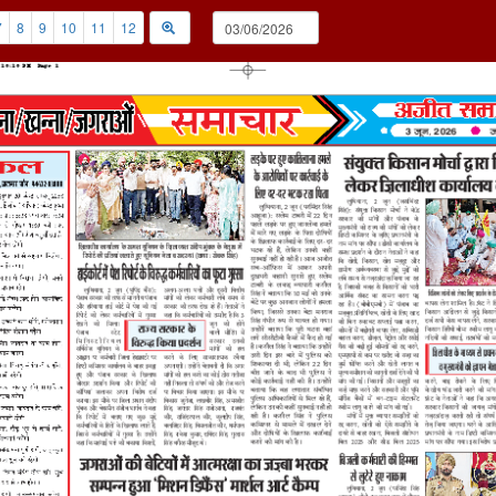
7
8
9
10
11
12