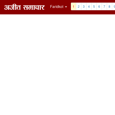
Faridkot
1
2
3
4
5
6
7
8