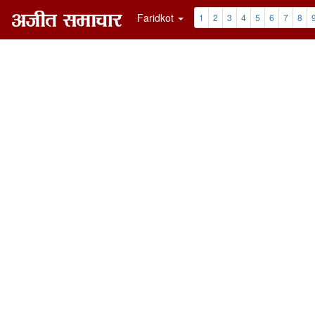
Faridkot
1
2
3
4
5
6
7
8