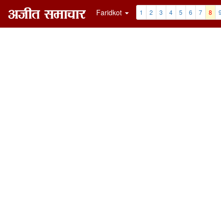
Faridkot
1
2
3
4
5
6
7
8